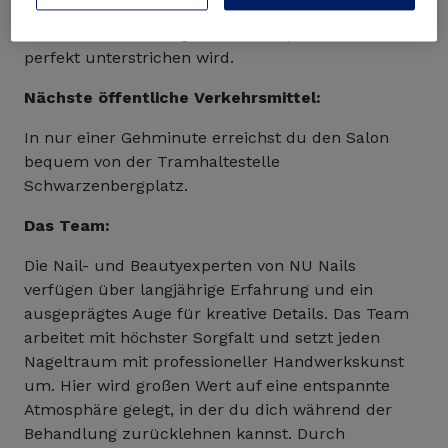
Nagelpflege. Das Team legt großen Wert auf
individuelle Beratung, damit dein persönlicher Stil
perfekt unterstrichen wird.
Nächste öffentliche Verkehrsmittel:
In nur einer Gehminute erreichst du den Salon
bequem von der Tramhaltestelle
Schwarzenbergplatz.
Das Team:
Die Nail- und Beautyexperten von NU Nails
verfügen über langjährige Erfahrung und ein
ausgeprägtes Auge für kreative Details. Das Team
arbeitet mit höchster Sorgfalt und setzt jeden
Nageltraum mit professioneller Handwerkskunst
um. Hier wird großen Wert auf eine entspannte
Atmosphäre gelegt, in der du dich während der
Behandlung zurücklehnen kannst. Durch