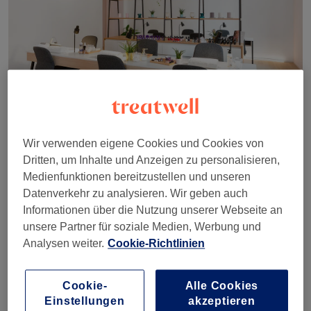
Kontakt
Wir verwenden eigene Cookies und Cookies von
Du hast Lust auf auffällige Fingernägel, einen
Dritten, um Inhalte und Anzeigen zu personalisieren,
klassischen oder einen natürlichen Look? Dann
Medienfunktionen bereitzustellen und unseren
check NU Nails in Wiens 1. Bezirk aus! Direkt in der
Datenverkehr zu analysieren. Wir geben auch
Hegelgasse findest du dieses stylische Nagelstudio,
Informationen über die Nutzung unserer Webseite an
das durch eine moderne Wohlfühlatmosphäre und
unsere Partner für soziale Medien, Werbung und
absolute Präzision überzeugt. Hier dreht sich alles
Analysen weiter.
Cookie-Richtlinien
um deine Hände und Füße, damit du dich im
Alltag rundum wohlfühlst. Egal, ob du eine
schlichte Pflege oder ein auffälliges Design suchst,
Cookie-
Alle Cookies
dieser Spot ist die richtige Adresse für hochwertige
Einstellungen
akzeptieren