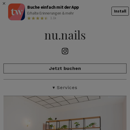
Buche einfach mit der App
Install
Erhalte Erinnerungen & mehr
1.1k
nu.nails
Jetzt buchen
Salonübersicht
▾
Services
Preisliste
Unser Team
Galerie
Bewertungen